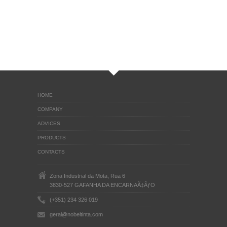
HOME
COMPANY
ADVICES
PRODUCTS
CONTACTS
Zona Industrial da Mota, Rua 6
3830-527 GAFANHA DA ENCARNAÃ‡ÃƒO
(+351) 234 326 019
geral@nobeltinta.com