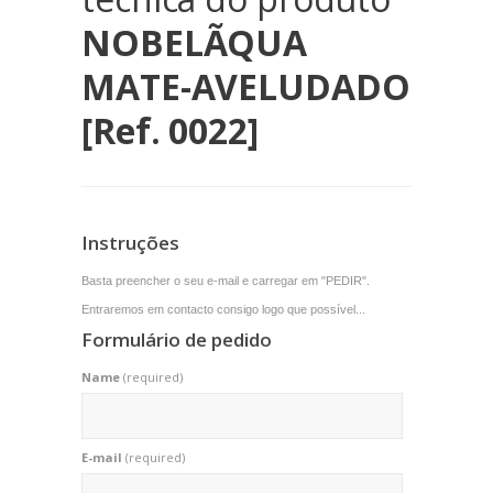
NOBELÃQUA
MATE-AVELUDADO
[Ref. 0022]
Instruções
Basta preencher o seu e-mail e carregar em "PEDIR".
Entraremos em contacto consigo logo que possível...
Formulário de pedido
Name
(required)
E-mail
(required)